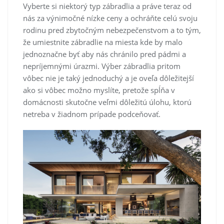
Vyberte si niektorý typ zábradlia a práve teraz od
nás za výnimočné nízke ceny a ochráňte celú svoju
rodinu pred zbytočným nebezpečenstvom a to tým,
že umiestnite zábradlie na miesta kde by malo
jednoznačne byť aby nás chránilo pred pádmi a
nepríjemnými úrazmi. Výber zábradlia pritom
vôbec nie je taký jednoduchý a je oveľa dôležitejší
ako si vôbec možno myslíte, pretože spĺňa v
domácnosti skutočne veľmi dôležitú úlohu, ktorú
netreba v žiadnom prípade podceňovať.