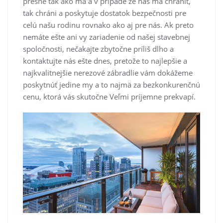
presne tak ako má a v prípade že nás má chrániť,
tak chráni a poskytuje dostatok bezpečnosti pre
celú našu rodinu rovnako ako aj pre nás. Ak preto
nemáte ešte ani vy zariadenie od našej stavebnej
spoločnosti, nečakajte zbytočne príliš dlho a
kontaktujte nás ešte dnes, pretože to najlepšie a
najkvalitnejšie nerezové zábradlie vám dokážeme
poskytnúť jedine my a to najmä za bezkonkurenčnú
cenu, ktorá vás skutočne Veľmi príjemne prekvapí.