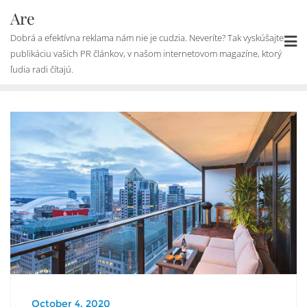
Skip
Are
to
Dobrá a efektívna reklama nám nie je cudzia. Neveríte? Tak vyskúšajte
content
publikáciu vašich PR článkov, v našom internetovom magazíne, ktorý
ľudia radi čítajú.
October 4, 2020