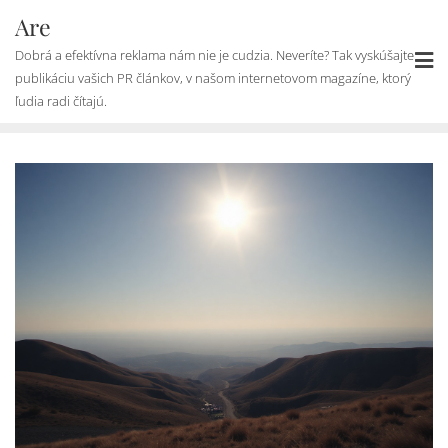
Skip
Are
to
Dobrá a efektívna reklama nám nie je cudzia. Neveríte? Tak vyskúšajte
content
publikáciu vašich PR článkov, v našom internetovom magazíne, ktorý
ľudia radi čítajú.