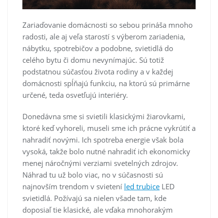
Zariaďovanie domácnosti so sebou prináša mnoho
radosti, ale aj veľa starostí s výberom zariadenia,
nábytku, spotrebičov a podobne, svietidlá do
celého bytu či domu nevynímajúc. Sú totiž
podstatnou súčasťou života rodiny a v každej
domácnosti spĺňajú funkciu, na ktorú sú primárne
určené, teda osvetľujú interiéry.
Donedávna sme si svietili klasickými žiarovkami,
ktoré keď vyhoreli, museli sme ich prácne vykrútiť a
nahradiť novými. Ich spotreba energie však bola
vysoká, takže bolo nutné nahradiť ich ekonomicky
menej náročnými verziami svetelných zdrojov.
Náhrad tu už bolo viac, no v súčasnosti sú
najnovším trendom v svietení
led trubice
LED
svietidlá. Požívajú sa nielen všade tam, kde
doposiaľ tie klasické, ale vďaka mnohorakým