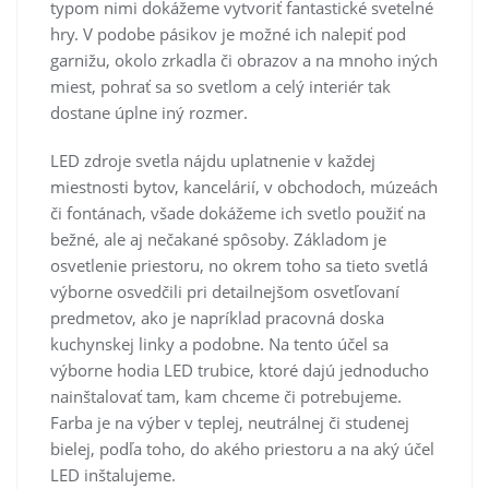
typom nimi dokážeme vytvoriť fantastické svetelné
hry. V podobe pásikov je možné ich nalepiť pod
garnižu, okolo zrkadla či obrazov a na mnoho iných
miest, pohrať sa so svetlom a celý interiér tak
dostane úplne iný rozmer.
LED zdroje svetla nájdu uplatnenie v každej
miestnosti bytov, kancelárií, v obchodoch, múzeách
či fontánach, všade dokážeme ich svetlo použiť na
bežné, ale aj nečakané spôsoby. Základom je
osvetlenie priestoru, no okrem toho sa tieto svetlá
výborne osvedčili pri detailnejšom osvetľovaní
predmetov, ako je napríklad pracovná doska
kuchynskej linky a podobne. Na tento účel sa
výborne hodia LED trubice, ktoré dajú jednoducho
nainštalovať tam, kam chceme či potrebujeme.
Farba je na výber v teplej, neutrálnej či studenej
bielej, podľa toho, do akého priestoru a na aký účel
LED inštalujeme.