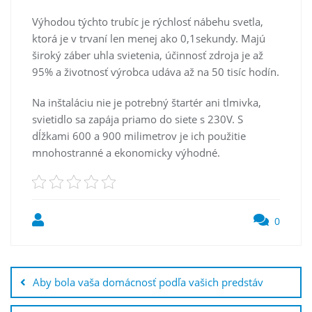
Výhodou týchto trubíc je rýchlosť nábehu svetla,
ktorá je v trvaní len menej ako 0,1sekundy. Majú
široký záber uhla svietenia, účinnosť zdroja je až
95% a životnosť výrobca udáva až na 50 tisíc hodín.
Na inštaláciu nie je potrebný štartér ani tlmivka,
svietidlo sa zapája priamo do siete s 230V. S
dĺžkami 600 a 900 milimetrov je ich použitie
mnohostranné a ekonomicky výhodné.
0
Post
navigation
Aby bola vaša domácnosť podľa vašich predstáv