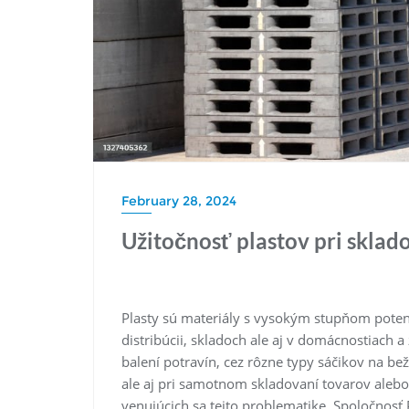
February 28, 2024
Užitočnosť plastov pri sklad
Plasty sú materiály s vysokým stupňom potenc
distribúcii, skladoch ale aj v domácnostiach 
balení potravín, cez rôzne typy sáčikov na 
ale aj pri samotnom skladovaní tovarov aleb
venujúcich sa tejto problematike. Spoločnosť