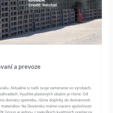
ovaní a prevoze
iálu. Aktuálne si našli svoje zameranie vo výrobách,
a záhradách.
Využitie plastových obalov je rôzne. Od
bežnú domácu spotrebu, rôzne doplnky do domácností
o materiálov. Na Slovensku máme viacero spoločností
 PK Group je jednou z niekoľkých kvalitných predajcov