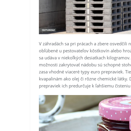
V záhradách sa pri prácach a zbere osvedčili n
obľúbené u pestovateľov kôstkovín alebo hrozn
sa udáva v niekoľkých desiatkach kilogramov. 
možnosti zakrytovať nádobu sú schopné stohov
zasa vhodné viaceré typy euro prepraviek. T
kvapalinám ako olej či rôzne chemické látky. 
prepraviek ich predurčuje k ľahšiemu čisteni