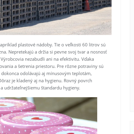
apríklad plastové nádoby. Tie o veľkosti 60 litrov sú
a. Nepretekajú a držia si pevne svoj tvar a nosnosť
Výrobcovia nezabudli ani na efektivitu. Vďaka
ania a šetrenia priestoru. Pre rôzne potraviny sú
ie dokonca odolávajú aj mínusovým teplotám,
Dôraz je kladený aj na hygienu. Rovný povrch
u a udržateľnejšiemu štandardu hygieny.