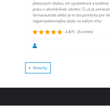
plastových obalov, ich využiteľnosť a kvalitn
prácu v akomkoľvek odvetví. Či už je zamerani
farmaceutické alebo je to iba pomôcka pre skl
najperspektívnejšie obaly na našom trhu
4.8/5 - (6 votes)
Post
navigation
Motorky