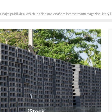
kúšajte publikáciu vašich PR článkov, v našom internetovom magazíne, ktorý ľud