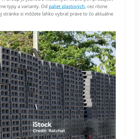
zne typy a varianty. Od
paliet plastových
, cez rôzne
j stránke si môžete ľahko vybrať práve to čo aktuálne