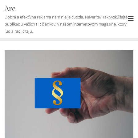
Skip
Are
to
Dobrá a efektívna reklama nám nie je cudzia. Neveríte? Tak vyskúšajte
content
publikáciu vašich PR článkov, v našom internetovom magazíne, ktorý
ľudia radi čítajú.