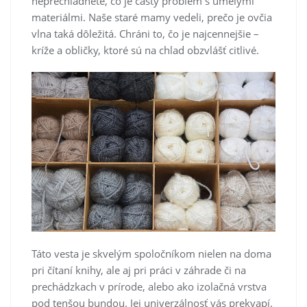
neprechladnete, čo je častý problém s umelými
materiálmi. Naše staré mamy vedeli, prečo je ovčia
vlna taká dôležitá. Chráni to, čo je najcennejšie –
kríže a obličky, ktoré sú na chlad obzvlášť citlivé.
Táto vesta je skvelým spoločníkom nielen na doma
pri čítaní knihy, ale aj pri práci v záhrade či na
prechádzkach v prírode, alebo ako izolačná vrstva
pod tenšou bundou. Jej univerzálnosť vás prekvapí.