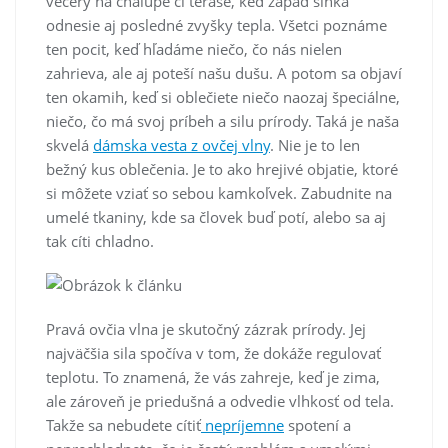
večery na chalupe či terase, keď západ slnka
odnesie aj posledné zvyšky tepla. Všetci poznáme
ten pocit, keď hľadáme niečo, čo nás nielen
zahrieva, ale aj poteší našu dušu. A potom sa objaví
ten okamih, keď si oblečiete niečo naozaj špeciálne,
niečo, čo má svoj príbeh a silu prírody. Taká je naša
skvelá
dámska vesta z ovčej vlny
. Nie je to len
bežný kus oblečenia. Je to ako hrejivé objatie, ktoré
si môžete vziať so sebou kamkoľvek. Zabudnite na
umelé tkaniny, kde sa človek buď potí, alebo sa aj
tak cíti chladno.
Pravá ovčia vlna je skutočný zázrak prírody. Jej
najväčšia sila spočíva v tom, že dokáže regulovať
teplotu. To znamená, že vás zahreje, keď je zima,
ale zároveň je priedušná a odvedie vlhkosť od tela.
Takže sa nebudete cítiť
nepríjemne
spotení a