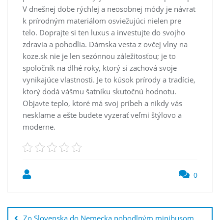
V dnešnej dobe rýchlej a neosobnej módy je návrat
k prírodným materiálom osviežujúci nielen pre
telo. Doprajte si ten luxus a investujte do svojho
zdravia a pohodlia. Dámska vesta z ovčej vlny na
koze.sk nie je len sezónnou záležitosťou; je to
spoločník na dlhé roky, ktorý si zachová svoje
vynikajúce vlastnosti. Je to kúsok prírody a tradície,
ktorý dodá vášmu šatníku skutočnú hodnotu.
Objavte teplo, ktoré má svoj príbeh a nikdy vás
nesklame a ešte budete vyzerať veľmi štýlovo a
moderne.
0
Post
navigation
Zo Slovenska do Nemecka pohodlným minibusom