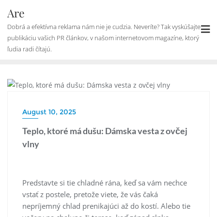
Skip
Are
to
Dobrá a efektívna reklama nám nie je cudzia. Neveríte? Tak vyskúšajte
content
publikáciu vašich PR článkov, v našom internetovom magazíne, ktorý
ľudia radi čítajú.
BUSINESS
August 10, 2025
Teplo, ktoré má dušu: Dámska vesta z ovčej
vlny
Predstavte si tie chladné rána, keď sa vám nechce
vstať z postele, pretože viete, že vás čaká
nepríjemný chlad prenikajúci až do kostí. Alebo tie