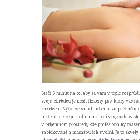
Stačí 5 minút na to, aby sa vám v teple rozprúd
svoju chrbticu je nosiť fixačný pás, ktorý vás 
zakrivení. Vyhnete sa tak hrbeniu za počítačo
máte, cítite že je stuhnutá a bolí vás, mali by s
v príjemnom prostredí, kde profesionálny masér 
zablokované a masážou ich uvoľní. Je to skvelý