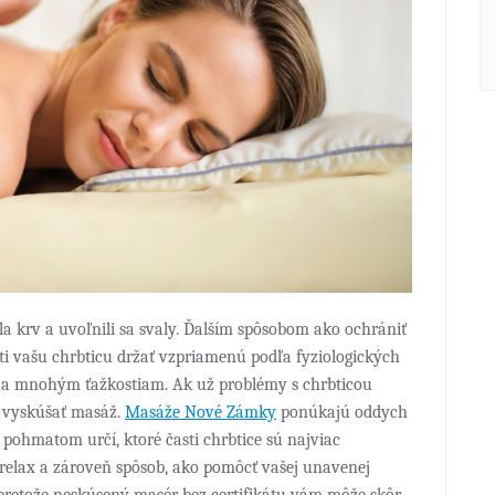
ila krv a uvoľnili sa svaly. Ďalším spôsobom ako ochrániť
núti vašu chrbticu držať vzpriamenú podľa fyziologických
m a mnohým ťažkostiam. Ak už problémy s chrbticou
te vyskúšať masáž.
Masáže Nové Zámky
ponúkajú oddych
pohmatom určí, ktoré časti chrbtice sú najviac
 relax a zároveň spôsob, ako pomôcť vašej unavenej