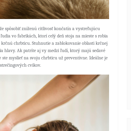
 spôsobiť zníženú citlivosť končatín a vystreľujúcu
ľudia vo fabrikách, ktorí celý deň stoja na mieste s robia
krčnú chrbticu. Stuhnutie a zablokovanie oblasti krčnej
a hlavy. Ak patríte aj vy medzi ľudí, ktorý majú sedavé
ste myslieť na svoju chrbticu už preventívne. Ideálne je
 strečingových cvikov.