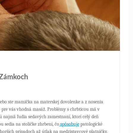
 Zámkoch
Alebo ste mamička na materskej dovolenke a z nosenia
je pre vás vhodná masáž. Problémy s chrbticou má v
jú najmä ľudia sedavých zamestnaní, ktorí celý deň
u sedia na stoličke zhrbení, čo
spôsobuje
patologické
v horších prípadoch až útlak na medzistavcové platničky.