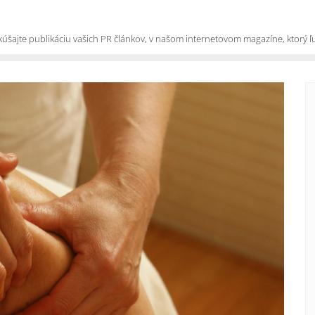
kúšajte publikáciu vašich PR článkov, v našom internetovom magazíne, ktorý ľud