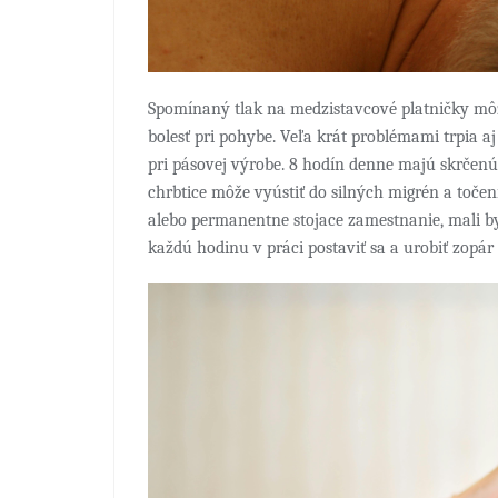
Spomínaný tlak na medzistavcové platničky môže
bolesť pri pohybe. Veľa krát problémami trpia aj 
pri pásovej výrobe. 8 hodín denne majú skrčenú 
chrbtice môže vyústiť do silných migrén a točeni
alebo permanentne stojace zamestnanie, mali by 
každú hodinu v práci postaviť sa a urobiť zopár