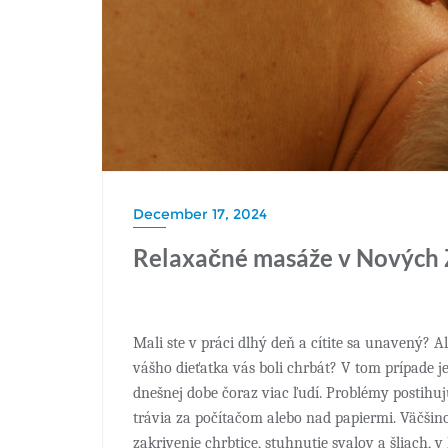
December 17, 2024
Relaxačné masáže v Nových
Mali ste v práci dlhý deň a cítite sa unavený? 
vášho dieťatka vás boli chrbát? V tom prípade 
dnešnej dobe čoraz viac ľudí. Problémy postihu
trávia za počítačom alebo nad papiermi. Väčšino
zakrivenie chrbtice, stuhnutie svalov a šliach, 