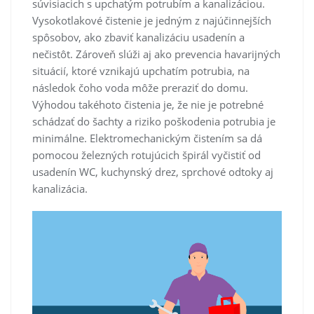
súvisiacich s upchatým potrubím a kanalizáciou.
Vysokotlakové čistenie je jedným z najúčinnejších
spôsobov, ako zbaviť kanalizáciu usadenín a
nečistôt. Zároveň slúži aj ako prevencia havarijných
situácií, ktoré vznikajú upchatím potrubia, na
následok čoho voda môže preraziť do domu.
Výhodou takéhoto čistenia je, že nie je potrebné
schádzať do šachty a riziko poškodenia potrubia je
minimálne. Elektromechanickým čistením sa dá
pomocou železných rotujúcich špirál vyčistiť od
usadenín WC, kuchynský drez, sprchové odtoky aj
kanalizácia.