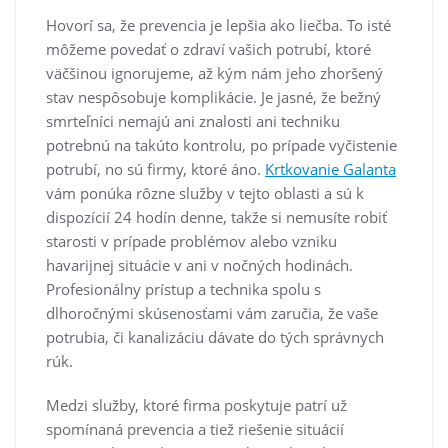
Hovorí sa, že prevencia je lepšia ako liečba. To isté
môžeme povedať o zdraví vašich potrubí, ktoré
väčšinou ignorujeme, až kým nám jeho zhoršený
stav nespôsobuje komplikácie. Je jasné, že bežný
smrteľníci nemajú ani znalosti ani techniku
potrebnú na takúto kontrolu, po prípade vyčistenie
potrubí, no sú firmy, ktoré áno.
Krtkovanie Galanta
vám ponúka rôzne služby v tejto oblasti a sú k
dispozícií 24 hodín denne, takže si nemusíte robiť
starosti v prípade problémov alebo vzniku
havarijnej situácie v ani v nočných hodinách.
Profesionálny prístup a technika spolu s
dlhoročnými skúsenosťami vám zaručia, že vaše
potrubia, či kanalizáciu dávate do tých správnych
rúk.
Medzi služby, ktoré firma poskytuje patrí už
spomínaná prevencia a tiež riešenie situácií