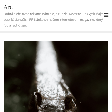
Skip
Are
to
Dobrá a efektívna reklama nám nie je cudzia. Neveríte? Tak vyskúšajte
content
publikáciu vašich PR článkov, v našom internetovom magazíne, ktorý
ľudia radi čítajú.