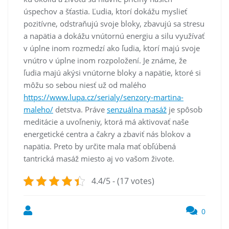
úspechov a šťastia. Ľudia, ktorí dokážu myslieť
pozitívne, odstraňujú svoje bloky, zbavujú sa stresu
a napätia a dokážu vnútornú energiu a silu využívať
v úplne inom rozmedzí ako ľudia, ktorí majú svoje
vnútro v úplne inom rozpoložení. Je známe, že
ľudia majú akýsi vnútorne bloky a napätie, ktoré si
môžu so sebou niesť už od malého
https://www.lupa.cz/serialy/senzory-martina-
maleho/
detstva. Práve
senzuálna masáž
je spôsob
meditácie a uvoľneniy, ktorá má aktivovať naše
energetické centra a čakry a zbaviť nás blokov a
napätia. Preto by určite mala mať obľúbená
tantrická masáž miesto aj vo vašom živote.
4.4/5 - (17 votes)
0