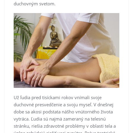
duchovným svetom.
Už ľudia pred tisíckami rokov vnímali svoje
duchovné presvedčenie a svoju myseľ. V dnešnej
dobe sa akosi podstata nášho vnútorného života
vytráca. Ľudia sú najmä zameraný na telesnú
stránku, riešia zdravotné problémy v oblasti tela a
úplne zabúdajú riešiť veci zvnútra. Práve tantrická