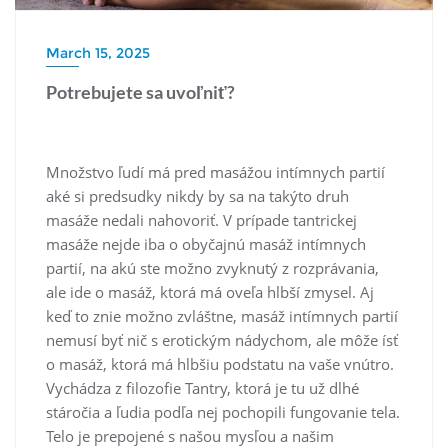
March 15, 2025
Potrebujete sa uvoľniť?
Množstvo ľudí má pred masážou intímnych partií
aké si predsudky nikdy by sa na takýto druh
masáže nedali nahovoriť. V prípade tantrickej
masáže nejde iba o obyčajnú masáž intímnych
partií, na akú ste možno zvyknutý z rozprávania,
ale ide o masáž, ktorá má oveľa hlbší zmysel. Aj
keď to znie možno zvláštne, masáž intímnych partií
nemusí byť nič s erotickým nádychom, ale môže ísť
o masáž, ktorá má hlbšiu podstatu na vaše vnútro.
Vychádza z filozofie Tantry, ktorá je tu už dlhé
stáročia a ľudia podľa nej pochopili fungovanie tela.
Telo je prepojené s našou mysľou a našim