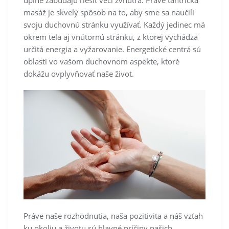
masáž je skvelý spôsob na to, aby sme sa naučili
svoju duchovnú stránku využívať. Každý jedinec má
okrem tela aj vnútornú stránku, z ktorej vychádza
určitá energia a vyžarovanie. Energetické centrá sú
oblasti vo vašom duchovnom aspekte, ktoré
dokážu ovplyvňovať naše život.
Práve naše rozhodnutia, naša pozitivita a náš vzťah
ku okoliu a životu sú hlavné príčiny našich