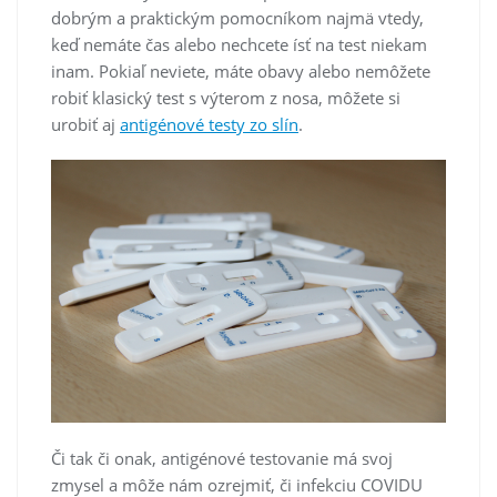
dobrým a praktickým pomocníkom najmä vtedy,
keď nemáte čas alebo nechcete ísť na test niekam
inam. Pokiaľ neviete, máte obavy alebo nemôžete
robiť klasický test s výterom z nosa, môžete si
urobiť aj
antigénové testy zo slín
.
Či tak či onak, antigénové testovanie má svoj
zmysel a môže nám ozrejmiť, či infekciu COVIDU