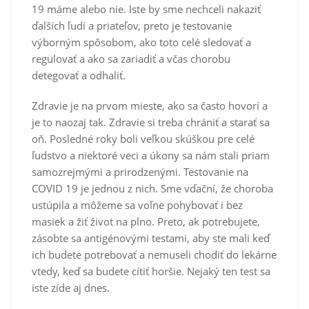
19 máme alebo nie. Iste by sme nechceli nakaziť
ďalších ľudí a priateľov, preto je testovanie
výborným spôsobom, ako toto celé sledovať a
regulovať a ako sa zariadiť a včas chorobu
detegovať a odhaliť.
Zdravie je na prvom mieste, ako sa často hovorí a
je to naozaj tak. Zdravie si treba chrániť a starať sa
oň. Posledné roky boli veľkou skúškou pre celé
ľudstvo a niektoré veci a úkony sa nám stali priam
samozrejmými a prirodzenými. Testovanie na
COVID 19 je jednou z nich. Sme vďační, že choroba
ustúpila a môžeme sa voľne pohybovať i bez
masiek a žiť život na plno. Preto, ak potrebujete,
zásobte sa antigénovými testami, aby ste mali keď
ich budete potrebovať a nemuseli chodiť do lekárne
vtedy, keď sa budete cítiť horšie. Nejaký ten test sa
iste zíde aj dnes.