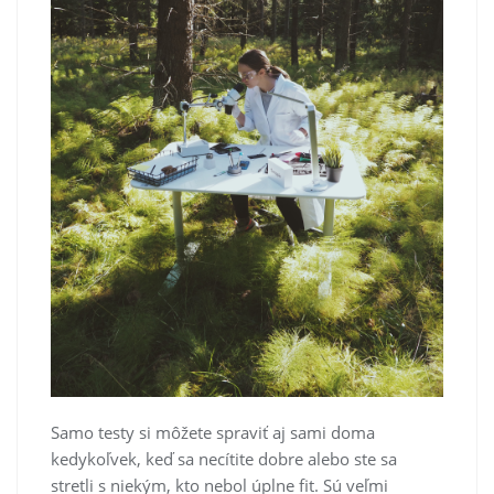
Samo testy si môžete spraviť aj sami doma
kedykoľvek, keď sa necítite dobre alebo ste sa
stretli s niekým, kto nebol úplne fit. Sú veľmi