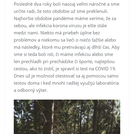
Posledné dva roky boli naozaj veľmi náročné a sme
určite radi, že toto obdobie už sme preklenuli.
Najhoršie obdobie pandémie máme veríme, že za
sebou, ale infekcia korona vírusu je ešte stále
medzi nami. Niekto má priebeh úplne bez
problémov a niekomu sa lieči o niečo ťažšie alebo
má následky, ktoré mu pretrvávajú aj dlhší čas. Aby
sme si teda boli istí, či máme infekciu alebo sme
len prechladli pri prechádzke či športe, najlepšou
cestou, ako to zistiť, je spraviť si test na COVID 19.
Dnes už je možnosť otestovať sa aj pomocou samo
testov doma i keď mnohí radšej využijú laboratória
a odborný výter.