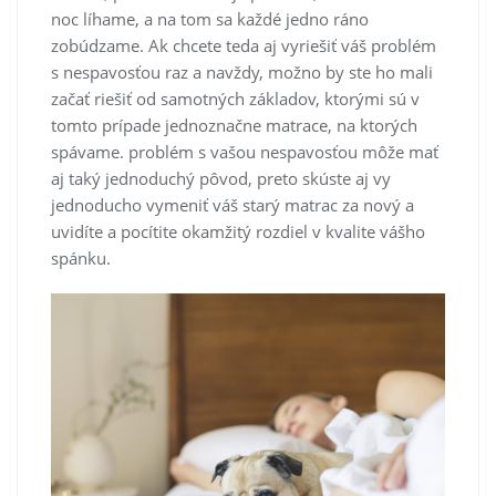
noc líhame, a na tom sa každé jedno ráno
zobúdzame. Ak chcete teda aj vyriešiť váš problém
s nespavosťou raz a navždy, možno by ste ho mali
začať riešiť od samotných základov, ktorými sú v
tomto prípade jednoznačne matrace, na ktorých
spávame. problém s vašou nespavosťou môže mať
aj taký jednoduchý pôvod, preto skúste aj vy
jednoducho vymeniť váš starý matrac za nový a
uvidíte a pocítite okamžitý rozdiel v kvalite vášho
spánku.