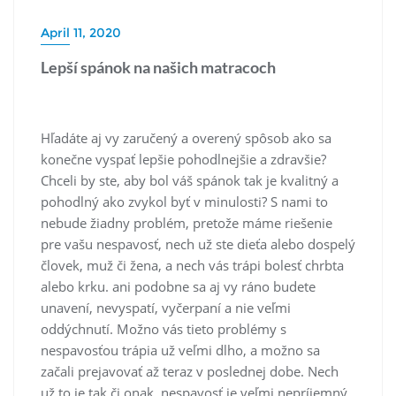
April 11, 2020
Lepší spánok na našich matracoch
Hľadáte aj vy zaručený a overený spôsob ako sa
konečne vyspať lepšie pohodlnejšie a zdravšie?
Chceli by ste, aby bol váš spánok tak je kvalitný a
pohodlný ako zvykol byť v minulosti? S nami to
nebude žiadny problém, pretože máme riešenie
pre vašu nespavosť, nech už ste dieťa alebo dospelý
človek, muž či žena, a nech vás trápi bolesť chrbta
alebo krku. ani podobne sa aj vy ráno budete
unavení, nevyspatí, vyčerpaní a nie veľmi
oddýchnutí. Možno vás tieto problémy s
nespavosťou trápia už veľmi dlho, a možno sa
začali prejavovať až teraz v poslednej dobe. Nech
už to je tak či onak, nespavosť je veľmi nepríjemný