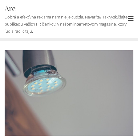
Skip
Are
to
Dobrá a efektívna reklama nám nie je cudzia. Neveríte? Tak vyskúšajte
content
publikáciu vašich PR článkov, v našom internetovom magazíne, ktorý
ľudia radi čítajú.