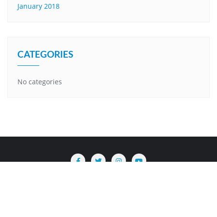
January 2018
CATEGORIES
No categories
Copyright ©2026 Are . All rights reserved.
Powered by
WordPress
&
Designed by
Bizberg Themes