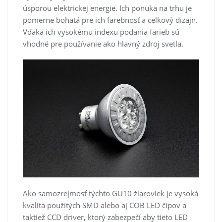
úsporou elektrickej energie. Ich ponuka na trhu je
pomerne bohatá pre ich farebnosť a celkový dizajn.
Vďaka ich vysokému indexu podania farieb sú
vhodné pre používanie ako hlavný zdroj svetla.
Ako samozrejmosť týchto GU10 žiaroviek je vysoká
kvalita použitých SMD alebo aj COB LED čipov a
taktiež CCD driver, ktorý zabezpečí aby tieto LED