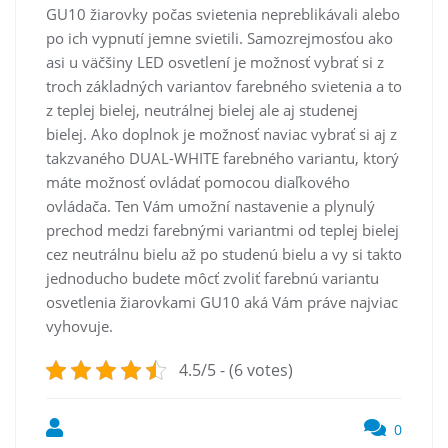
GU10 žiarovky počas svietenia nepreblikávali alebo
po ich vypnutí jemne svietili. Samozrejmosťou ako
asi u väčšiny LED osvetlení je možnosť vybrať si z
troch základných variantov farebného svietenia a to
z teplej bielej, neutrálnej bielej ale aj studenej
bielej. Ako doplnok je možnosť naviac vybrať si aj z
takzvaného DUAL-WHITE farebného variantu, ktorý
máte možnosť ovládať pomocou diaľkového
ovládača. Ten Vám umožní nastavenie a plynulý
prechod medzi farebnými variantmi od teplej bielej
cez neutrálnu bielu až po studenú bielu a vy si takto
jednoducho budete môcť zvoliť farebnú variantu
osvetlenia žiarovkami GU10 aká Vám práve najviac
vyhovuje.
4.5/5 - (6 votes)
0