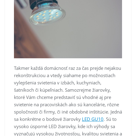
Takmer každá domácnosť raz za čas prejde nejakou
rekonštrukciou a vtedy siahame po možnostiach
vylepšenia svietenia v izbách, kuchyniach,
šatníkoch či kúpeľniach. Samozrejme žiarovky,
ktoré Vám chceme predstaviť sú vhodné aj pre
svietenie na pracoviskách ako sú kancelárie, rôzne
spoločnosti či firmy, či iné obdobné inštitúcie. Jedná
sa konkrétne o bodové žiarovky
LED GU10
. Sú to
vysoko úsporné LED žiarovky, kde ich výhody sa
vyznačujú vysokou životnosťou, kvalitou svietenia a