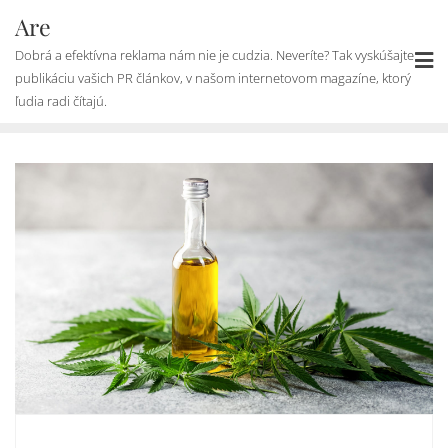
Skip
Are
to
Dobrá a efektívna reklama nám nie je cudzia. Neveríte? Tak vyskúšajte
content
publikáciu vašich PR článkov, v našom internetovom magazíne, ktorý
ľudia radi čítajú.