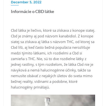
December 5, 2022
Informácie o CBD látke
Cbd látka je liečivo, ktoré sa získava z konope siatej.
Cbd je známy aj pod názvom kanabidiol. Z konope
siatej sa získava aj látka s názvom THC, od ktorej sa
Cbd líši, aj keď často bežná populácia nerozlišuje
medzi týmito látkami, ich rozdielmi a Cbd si
zamieňa s THC. Nie, sú to dve rozdielne látky z
jednej rastliny, s tým rozdielom, že látka Cbd nie je
návyková a nemá halucinogénne účinky, takže sa
nemusíte obávať z nejakých úletov do sveta mimo
bežnej reality, vidinami a podobne, ktoré
halucinogény prinášajú.