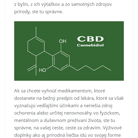
z bylín, z ich výťažkov a zo samotných zdrojov
prírody, ste tu správne.
Ak sa chcete vyhnúť medikamentom, ktoré
dostanete na bežný predpis od lekára, ktoré sa však
vyznačujú vedľajšími účinkami a neriešia zdroj
ochorenia alebo určitej nerovnováhy vo fyzickom,
mentálnom a duševnom prežívaní života, ste tu
správne, na vašej ceste, ceste za zdravím. Výživové
doplnky ako aj prírodná liečba idú vo svojej forme