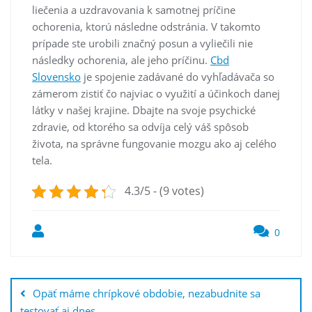
liečenia a uzdravovania k samotnej príčine
ochorenia, ktorú následne odstránia. V takomto
prípade ste urobili značný posun a vyliečili nie
následky ochorenia, ale jeho príčinu.
Cbd
Slovensko
je spojenie zadávané do vyhľadávača so
zámerom zistiť čo najviac o využití a účinkoch danej
látky v našej krajine. Dbajte na svoje psychické
zdravie, od ktorého sa odvíja celý váš spôsob
života, na správne fungovanie mozgu ako aj celého
tela.
4.3/5 - (9 votes)
0
Post
navigation
Opäť máme chrípkové obdobie, nezabudnite sa
testovať aj dnes