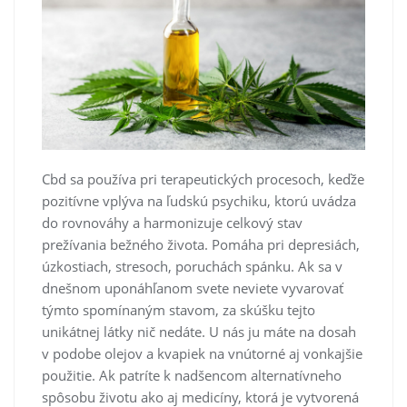
Cbd sa používa pri terapeutických procesoch, keďže
pozitívne vplýva na ľudskú psychiku, ktorú uvádza
do rovnováhy a harmonizuje celkový stav
prežívania bežného života. Pomáha pri depresiách,
úzkostiach, stresoch, poruchách spánku.
Ak sa v
dnešnom uponáhľanom svete neviete vyvarovať
týmto spomínaným stavom, za skúšku tejto
unikátnej látky nič nedáte. U nás ju máte na dosah
v podobe olejov a kvapiek na vnútorné aj vonkajšie
použitie. Ak patríte k nadšencom alternatívneho
spôsobu životu ako aj medicíny, ktorá je vytvorená