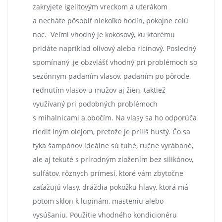
zakryjete igelitovým vreckom a uterákom
a necháte pôsobiť niekoľko hodín, pokojne celú
noc. Veľmi vhodný je kokosový, ku ktorému
pridáte napríklad olivový alebo ricínový. Posledný
spomínaný ,je obzvlášť vhodný pri problémoch so
sezónnym padaním vlasov, padaním po pôrode,
rednutím vlasov u mužov aj žien, taktiež
využívaný pri podobných problémoch
s mihalnicami a obočím. Na vlasy sa ho odporúča
riediť iným olejom, pretože je príliš hustý. Čo sa
týka šampónov ideálne sú tuhé, ručne vyrábané,
ale aj tekuté s prírodným zložením bez silikónov,
sulfátov, rôznych prímesí, ktoré vám zbytočne
zaťažujú vlasy, dráždia pokožku hlavy, ktorá má
potom sklon k lupinám, masteniu alebo
vysúšaniu. Použitie vhodného kondicionéru