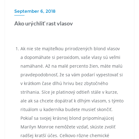
September 6, 2018
Ako urýchliť rast vlasov
Ak nie ste majiteľkou prirodzených blond vlasov
a dopomáhate si peroxidom, vaše vlasy sú veľmi
namáhané. Až na malé percento žien, máte malú
pravdepodobnosť, že sa vám podarí vypestovať si
v krátkom čase dlhú hrivu bez zbytočného
strihania. Síce je platinový odtieň stále v kurze,
ale ak sa chcete dopátrať k dlhým vlasom, s týmto
rituálom u kaderníka budete musieť skončiť.
Pokiaľ sa svojej krásnej blond pripomínajúcej
Marilyn Monroe nemôžete vzdať, skúste zvoliť
radšej kratší účes. Celkovo rôzne chemické